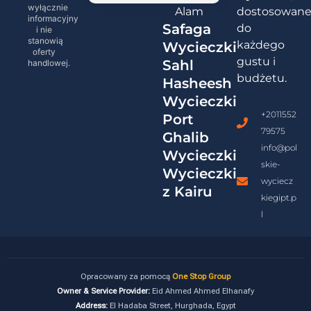
wyłącznie
Alam
dostosowan
informacyjny
Safaga
do
i nie
stanowią
każdego
Wycieczki
oferty
gustu i
Sahl
handlowej.
budżetu.
Hasheesh
Wycieczki
+2011552
Port
79575
Ghalib
info@pol
Wycieczki
skie-
Wycieczki
wyciecz
z Kairu
kiegipt.p
l
Opracowany za pomocą
One Stop Group
Owner & Service Provider:
Eid Ahmed Ahmed Elhanafy
Address:
El Hadaba Street, Hurghada, Egypt