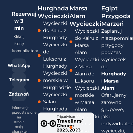
Hurghada
Marsa
Egipt
Rezerwuj
Wycieczki
Alam
Przygoda
w
3
Wycieczki
Marzeń
Wycieczki
min
do Kairu z
Wycieczki
Zaplanuj
Kliknij
Hurghady
do Kairu z
niezapomnia
ikonę
Wycieczki
Marsa
przygody
komunikatora
do
Alam
podczas
Luksoru z
Wycieczki
wycieczek
WhatsApp
Hurghady
z Marsa
do
Wycieczki
Alam do
Hurghady
Telegram
morskie w
Luksoru
i
Marsa
Hurghadzie
Wycieczki
Alam
!
Zadzwoń
Wycieczki
morskie
Oferujemy
Safari
w Marsa
zarówno
Informacje
Hurghada
Alam
grupowe,
przedstawione
Wycieczki
jak i
Tripadvisor
na
Travellers’
stronie
Safari z
indywidualn
Choice
mają
2023, 2025
Marsa
wycieczki,
charakter