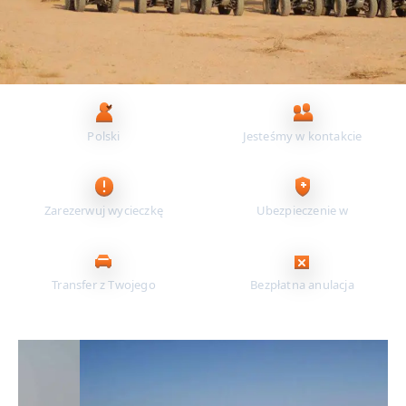
Najważniejsze korzyści dla Ciebie
Polski
Jesteśmy w kontakcie
konsultant
24/7
Zarezerwuj wycieczkę
Ubezpieczenie w
online
cenie
Transfer z Twojego
Bezpłatna anulacja
hotelu
do 24 h