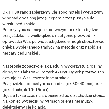
Ok.11:30 rano zabierzemy Cię spod hotelu i wyruszymy
w ponad godzinną jazdę jeepem przez pustynię do
wioski beduińskiej.
Po przybyciu na miejsce pierwszym punktem będzie
przejażdżka na wielbłądzie,a następnie przewodnik
oprowadzi Was po wiosce.Będziecie mogli skosztować
chleba wypiekanego tradycyjną metodą oraz napić się
herbaty beduińskiej .
Następnie zobaczycie jak Beduini wykorzystują rośliny
do wyrobu lekarstw. Po tych ekscytujących przeżyciach
czekają na Was jeszcze inne atrakcje.
Przejażdżka po pustyni na quadzie(ok.30- 40 min),oraz
gokartach(ok.10- 15min)
Będzie także czas na zrobienie zdjęć o zachodzie słońca
Na koniec wycieczki w rytmach orientalnej muzyki
delektujemy się kolacją.