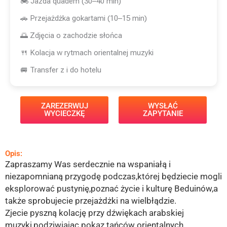
🏍️ Jazda quadem (30–40 min)
🚗 Przejażdżka gokartami (10–15 min)
🌅 Zdjęcia o zachodzie słońca
🍴 Kolacja w rytmach orientalnej muzyki
🚐 Transfer z i do hotelu
ZAREZERWUJ
WYSŁAĆ
WYCIECZKĘ
ZAPYTANIE
Opis:
Zapraszamy Was serdecznie na wspaniałą i
niezapomnianą przygodę podczas,której będziecie mogli
eksplorować pustynię,poznać życie i kulturę Beduinów,a
także sprobujecie przejażdżki na wielbłądzie.
Zjecie pyszną kolację przy dźwiękach arabskiej
muzyki,podziwiając pokaz tańców orientalnych.