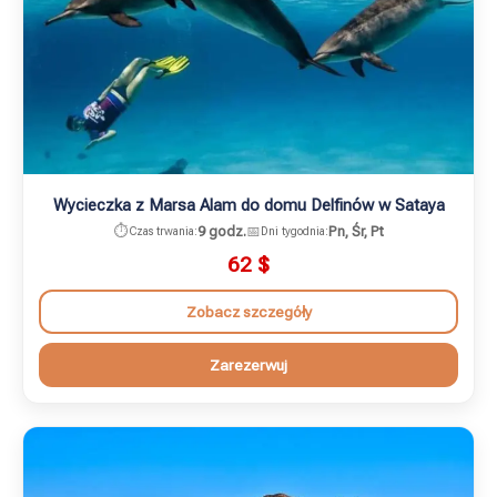
Wycieczka z Marsa Alam do domu Delfinów w Sataya
⏱️
9 godz.
📅
Pn, Śr, Pt
Czas trwania:
Dni tygodnia:
62
$
Zobacz szczegóły
Zarezerwuj