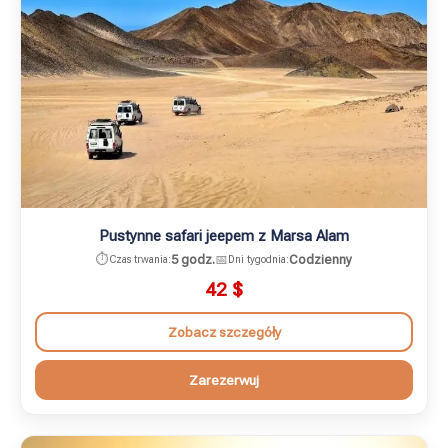
Pustynne safari jeepem z Marsa Alam
⏱️
5 godz.
📅
Codzienny
Czas trwania:
Dni tygodnia:
42
$
Zobacz szczegóły
Zarezerwuj