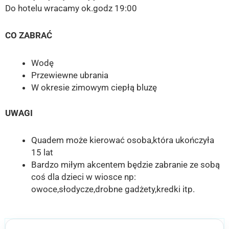
Do hotelu wracamy ok.godz 19:00
CO ZABRAĆ
Wodę
Przewiewne ubrania
W okresie zimowym ciepłą bluzę
UWAGI
Quadem może kierować osoba,która ukończyła
15 lat
Bardzo miłym akcentem będzie zabranie ze sobą
coś dla dzieci w wiosce np:
owoce,słodycze,drobne gadżety,kredki itp.