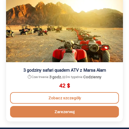
3 godziny safari quadem ATV z Marsa Alam
⏱️
3 godz.
📅
Codzienny
Czas trwania:
Dni tygodnia:
42
$
Zobacz szczegóły
Zarezerwuj