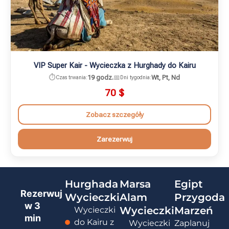
VIP Super Kair - Wycieczka z Hurghady do Kairu
⏱️
19 godz.
📅
Wt, Pt, Nd
Czas trwania:
Dni tygodnia:
70
$
Zobacz szczegóły
Zarezerwuj
Hurghada
Marsa
Egipt
Rezerwuj
Wycieczki
Alam
Przygoda
w
3
Wycieczki
Marzeń
Wycieczki
min
do Kairu z
Wycieczki
Zaplanuj