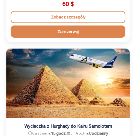
60
$
Zobacz szczegóły
Zarezerwuj
Wycieczka z Hurghady do Kairu Samolotem
⏱️
15 godz.
📅
Codzienny
Czas trwania:
Dni tygodnia: