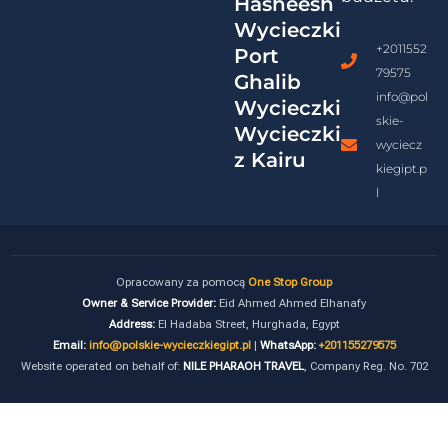
Hasheesh
Wycieczki
+2011552
Port
79575
Ghalib
info@pol
Wycieczki
skie-
Wycieczki
wyciecz
z Kairu
kiegipt.p
l
Opracowany za pomocą
One Stop Group
Owner & Service Provider:
Eid Ahmed Ahmed Elhanafy
Address:
El Hadaba Street, Hurghada, Egypt
Email:
info@polskie-wycieczkiegipt.pl
|
WhatsApp:
+201155279575
Website operated on behalf of:
NILE PHARAOH TRAVEL
, Company Reg. No. 702