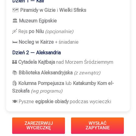
Dzień 1 — Kair
🗺️
Piramidy w Gizie
i
Wielki Sfinks
🏛️
Muzeum Egipskie
🛶 Rejs
po Nilu
(opcjonalnie)
🛏️
Nocleg w Kairze
+ śniadanie
Dzień 2 — Aleksandria
🏰
Cytadela Kajtbaja
nad Morzem Śródziemnym
📚
Biblioteka Aleksandryjska
(z zewnątrz)
🗿
Kolumna Pompejusza
lub
Katakumby Kom el-
Szokafa
(wg programu)
🍽️ Pyszne
egipskie obiady
podczas wycieczki
ZAREZERWUJ
WYSŁAĆ
WYCIECZKĘ
ZAPYTANIE