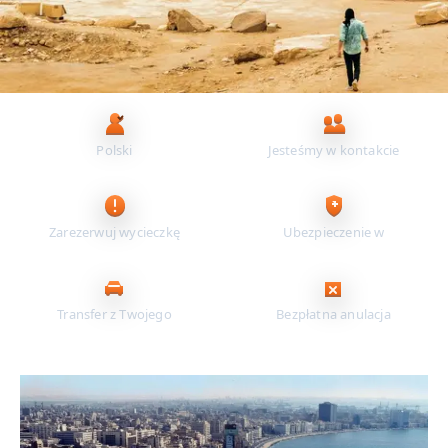
Najważniejsze korzyści dla Ciebie
Polski
Jesteśmy w kontakcie
przewodnik
24/7
Zarezerwuj wycieczkę
Ubezpieczenie w
online
cenie
Transfer z Twojego
Bezpłatna anulacja
hotelu
do 24 h