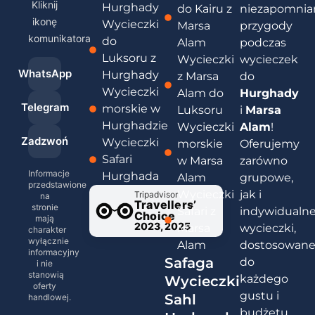
Kliknij
Hurghady
do Kairu z
niezapomnia
ikonę
Wycieczki
Marsa
przygody
komunikatora
do
Alam
podczas
Luksoru z
Wycieczki
wycieczek
WhatsApp
Hurghady
z Marsa
do
Wycieczki
Alam do
Hurghady
Telegram
morskie w
Luksoru
i
Marsa
Hurghadzie
Wycieczki
Alam
!
Zadzwoń
Wycieczki
morskie
Oferujemy
Safari
w Marsa
zarówno
Informacje
Hurghada
Alam
grupowe,
przedstawione
Wycieczki
jak i
Tripadvisor
na
Travellers’
stronie
Safari z
indywidualn
Choice
mają
2023, 2025
Marsa
wycieczki,
charakter
wyłącznie
Alam
dostosowan
informacyjny
Safaga
do
i nie
stanowią
każdego
Wycieczki
oferty
gustu i
Sahl
handlowej.
budżetu.