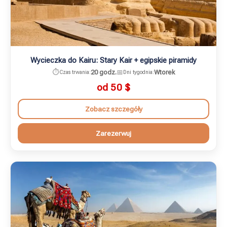
Wycieczka do Kairu: Stary Kair + egipskie piramidy
⏱️
20 godz.
📅
Wtorek
Czas trwania:
Dni tygodnia:
od 50
$
Zobacz szczegóły
Zarezerwuj