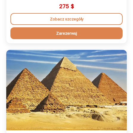
275
$
Zobacz szczegóły
Zarezerwuj