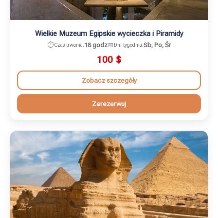
Wielkie Muzeum Egipskie wycieczka i Piramidy
⏱️
18 godz
📅
Sb, Po, Śr
Czas trwania:
Dni tygodnia:
100
$
Zobacz szczegóły
Zarezerwuj