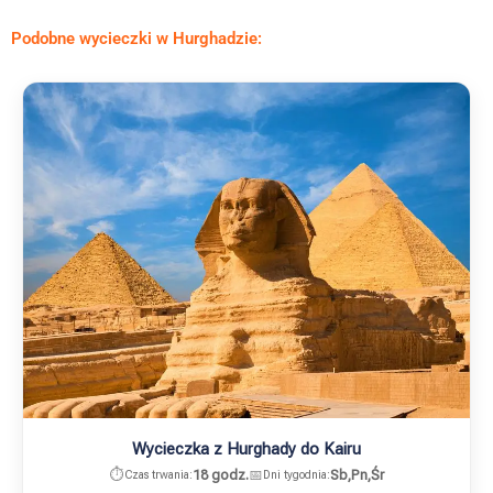
Podobne wycieczki w Hurghadzie:
Wycieczka z Hurghady do Kairu
⏱️
18 godz.
📅
Sb,Pn,Śr
Czas trwania:
Dni tygodnia: