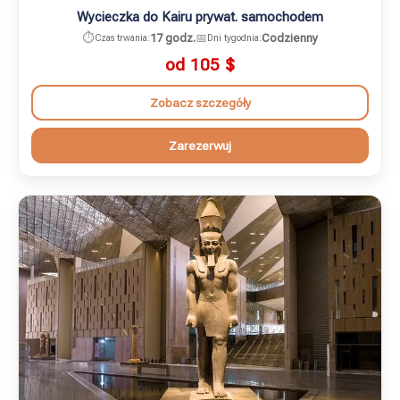
Wycieczka do Kairu prywat. samochodem
⏱️
17 godz.
📅
Codzienny
Czas trwania:
Dni tygodnia:
od 105
$
Zobacz szczegóły
Zarezerwuj